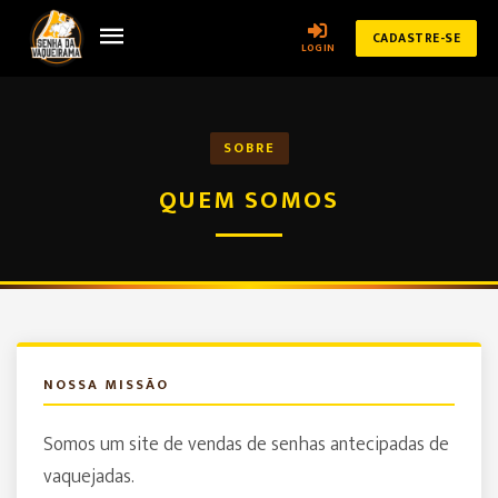
CADASTRE-SE
LOGIN
SOBRE
QUEM SOMOS
NOSSA MISSÃO
Somos um site de vendas de senhas antecipadas de
vaquejadas.